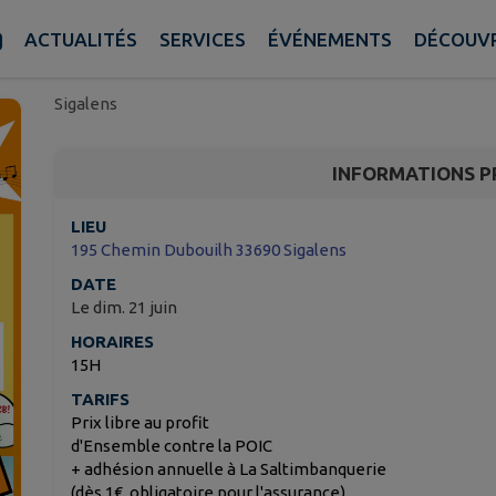
Fete de la Musique Carita
ANNULATION !!!!!!!!!!!!!!!
ACTUALITÉS
SERVICES
ÉVÉNEMENTS
DÉCOUVR
Sigalens
INFORMATIONS P
LIEU
195 Chemin Dubouilh 33690 Sigalens
DATE
Le dim. 21 juin
HORAIRES
15H
TARIFS
Prix libre au profit
d'Ensemble contre la POIC
+ adhésion annuelle à La Saltimbanquerie
(dès 1€, obligatoire pour l'assurance)