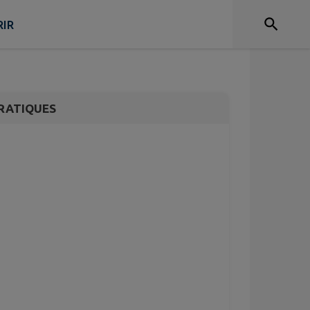
tive !!!!!!!!!!!!
!!!!!!
IR
RATIQUES