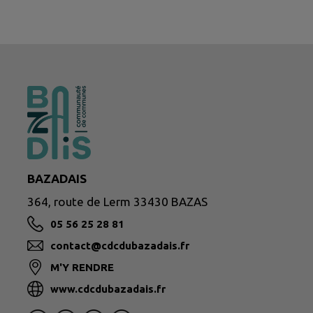
BAZADAIS
364, route de Lerm 33430 BAZAS
05 56 25 28 81
contact@cdcdubazadais.fr
M'Y RENDRE
www.cdcdubazadais.fr