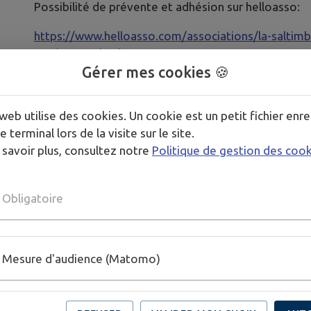
Possibilité de prévente et adhésion sur helloasso:
https://www.helloasso.com/associations/la-saltim
musique-caritative
Gérer mes cookies 🍪
https://www.helloasso.com/associations/la-saltim
web utilise des cookies. Un cookie est un petit fichier enre
Publié par La Saltimbanquerie
e terminal lors de la visite sur le site.
 savoir plus, consultez notre
Politique de gestion des coo
PLUS D'INFORMATIONS
Obligatoire
https://www.instagram.com/la_saltimbanquerie/
https://www.helloasso.com/associations/la-saltimbanqu
https://www.helloasso.com/associations/la-saltimbanque
Mesure d'audience (Matomo)