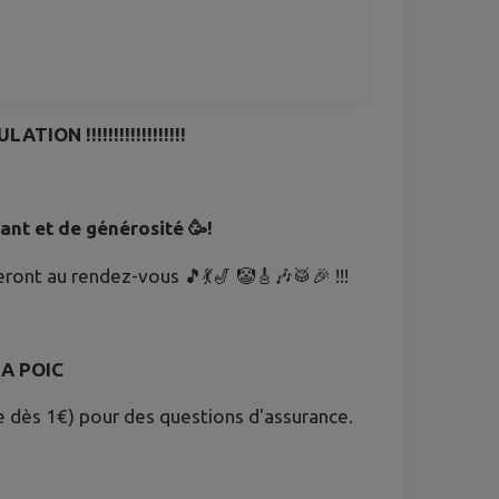
TION !!!!!!!!!!!!!!!!!!
nt et de générosité 🥳!
eront au rendez-vous 🎵💃🎷 🤡🎸🎶🥁🎉 !!!
s
A POIC
re dès 1€) pour des questions d'assurance.