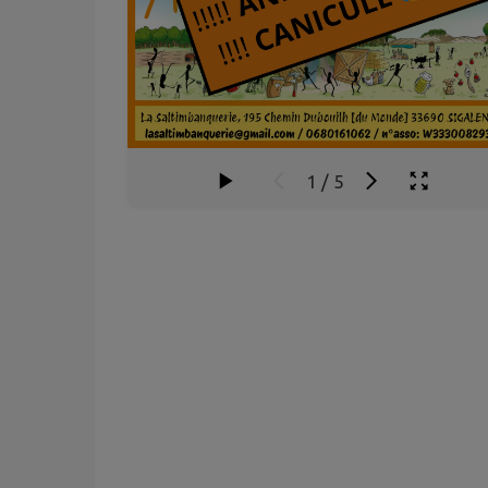
1
/
5