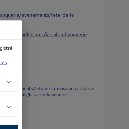
banquerie/evenements/fete-de-la-
banquerie/adhesions/la-saltimbanquerie
gistré
kies
.
erie/evenements/fete-de-la-musique-caritative
rie/adhesions/la-saltimbanquerie