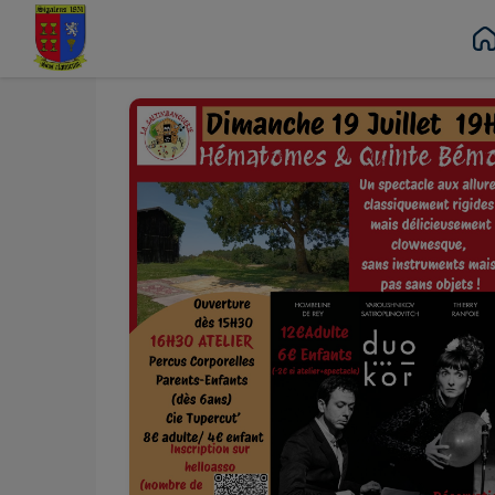
Juil.
19
Contenu
Menu
Recherche
Pied de page
Dim.