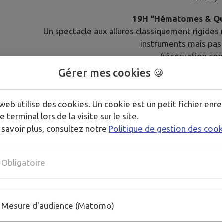
19H “Hématomes & Qu
Un spectacle aux allures classiquement rigide
instruments mais pas 
(réservation con
Gérer mes cookies 🍪
Billetterie et Adhésion
(
https://www.helloasso.com/associ
⚠️
Pas de CB
mais de beaux j
web utilise des cookies. Un cookie est un petit fichier enre
e terminal lors de la visite sur le site.
 savoir plus, consultez notre
Politique de gestion des coo
Publié par La Saltimbanquerie
Obligatoire
PLUS D'INFORMATIONS
https://www.helloasso.com/associations/la-saltimbanque
https://www.youtube.com/watch?v=wsleGcmP8qo
https://www.instagram.com/la_saltimbanquerie/
Mesure d'audience (Matomo)