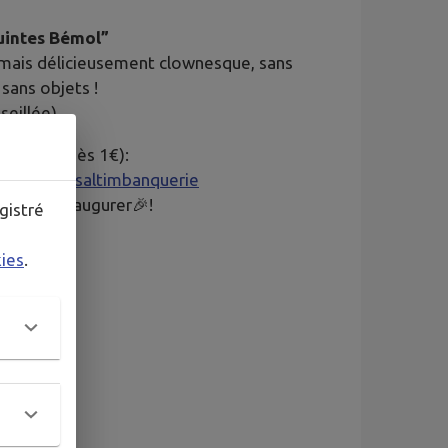
intes Bémol”
s mais délicieusement clownesque, sans
sans objets !
seillée)
prix libre dès 1€):
ations/la-saltimbanquerie
etons à inaugurer🎉!
gistré
kies
.
rie