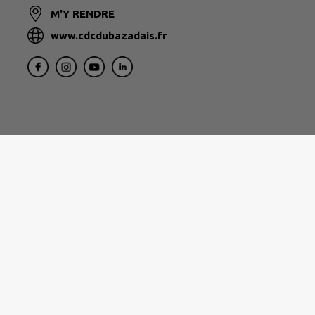
M'Y RENDRE
www.cdcdubazadais.fr