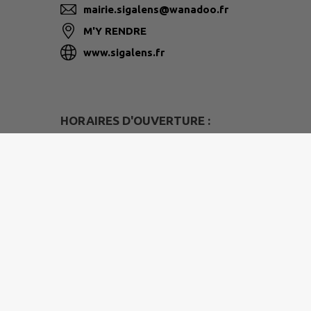
mairie.sigalens@wanadoo.fr
M'Y RENDRE
www.sigalens.fr
HORAIRES D'OUVERTURE :
Secrétariat de Mairie / Mairie :
Mardi :
- 8h00-12h uniquement sur rendez-vous
- 13h30-17h30
Mercredi :
- 8h00-12h00