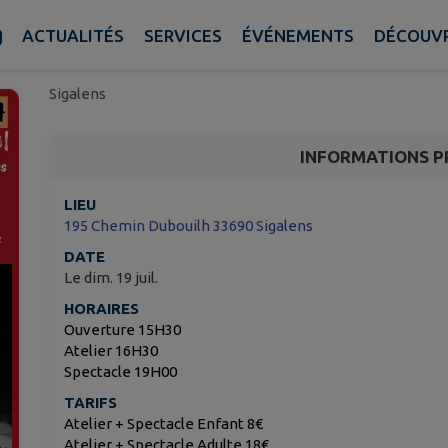
DUO KOR à La Saltimb
Sigalens
ACTUALITÉS
SERVICES
ÉVÉNEMENTS
DÉCOUVR
Sigalens
INFORMATIONS P
LIEU
195 Chemin Dubouilh 33690 Sigalens
DATE
Le dim. 19 juil.
HORAIRES
Ouverture 15H30
Atelier 16H30
Spectacle 19H00
TARIFS
Atelier + Spectacle Enfant 8€
Atelier + Spectacle Adulte 18€