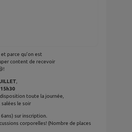
, et parce qu’on est
super content de recevoir
!
UILLET
,
 15h30
disposition toute la journée,
 salées le soir
6ans) sur inscription.
rcussions corporelles! (Nombre de places