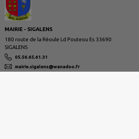
MAIRIE - SIGALENS
180 route de la Réoule Ld Pouteou Es 33690
SIGALENS
05.56.65.61.31
mairie.sigalens@wanadoo.fr
M'Y RENDRE
www.sigalens.fr