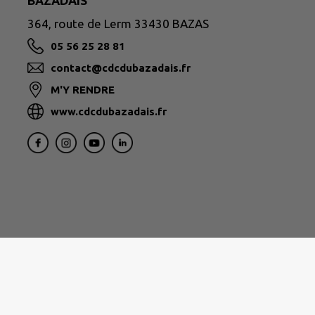
BAZADAIS
364, route de Lerm 33430 BAZAS
05 56 25 28 81
contact@cdcdubazadais.fr
M'Y RENDRE
www.cdcdubazadais.fr