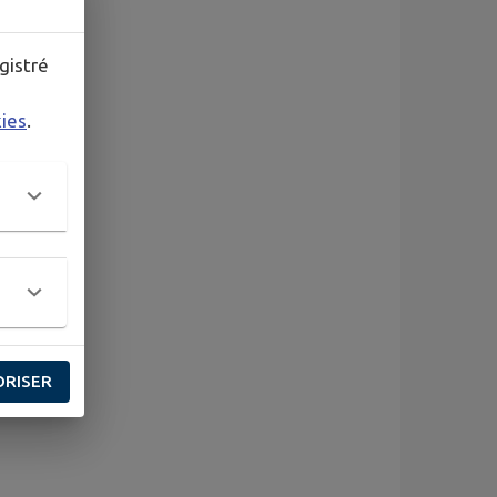
gistré
kies
.
ORISER