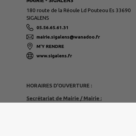
MAIRIE - SIGALENS
180 route de la Réoule Ld Pouteou Es 33690
SIGALENS
05.56.65.61.31
mairie.sigalens@wanadoo.fr
M'Y RENDRE
www.sigalens.fr
HORAIRES D'OUVERTURE :
Secrétariat de Mairie / Mairie :
Mardi :
- 8h00-12h uniquement sur rendez-vous