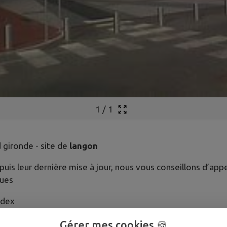
1
/
1
 gironde - site de
langon
uis leur dernière mise à jour, nous vous conseillons d’app
ques
dex
Gérer mes cookies 🍪