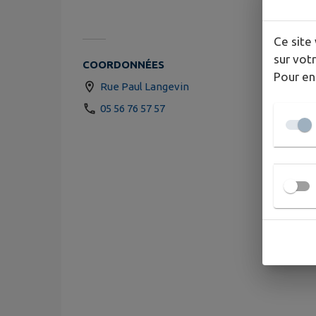
Ce site 
sur votr
COORDONNÉES
Pour en
Rue Paul Langevin
05 56 76 57 57