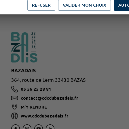
REFUSER
VALIDER MON CHOIX
AUT
BAZADAIS
364, route de Lerm 33430 BAZAS
05 56 25 28 81
contact@cdcdubazadais.fr
M'Y RENDRE
www.cdcdubazadais.fr