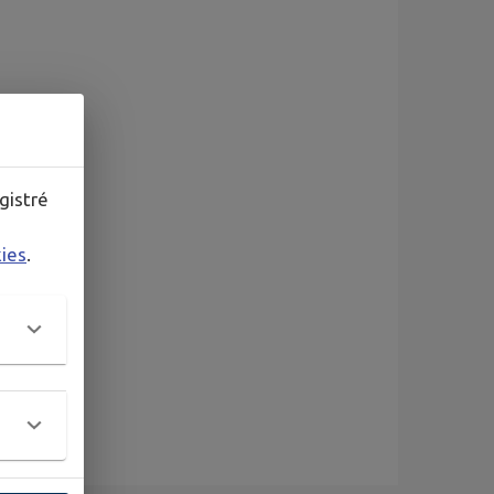
gistré
kies
.