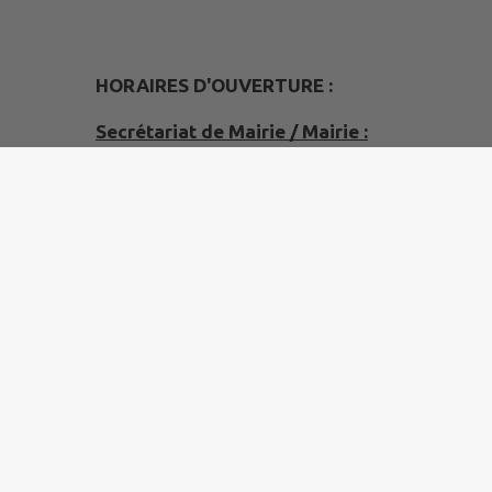
HORAIRES D'OUVERTURE :
Secrétariat de Mairie / Mairie :
Mardi :
- 8h00-12h uniquement sur rendez-vous
- 13h30-17h30
Mercredi :
- 8h00-12h00
- 13h30-17h30
Jeudi :