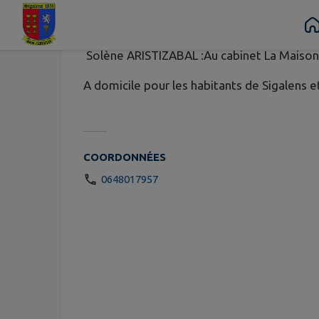
OSTHEOPAT
Contenu
Menu
Recherche
Pied de page
Solène ARISTIZABAL :Au cabinet La Maison c
A domicile pour les habitants de Sigalens e
COORDONNÉES
0648017957