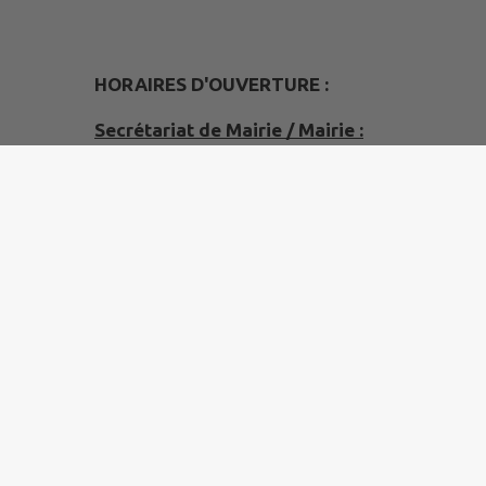
HORAIRES D'OUVERTURE :
Secrétariat de Mairie / Mairie :
Mardi :
- 8h00-12h uniquement sur rendez-vous
- 13h30-17h30
Mercredi :
- 8h00-12h00
- 13h30-17h30
Jeudi :