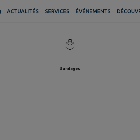
Établissements
Établisseme
ACTUALITÉS
SERVICES
ÉVÉNEMENTS
DÉCOUVR
oîte à idées
Commerces
culturels
scolaires
Sondages