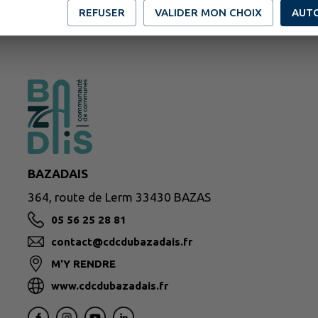
REFUSER
VALIDER MON CHOIX
AUT
BAZADAIS
364, route de Lerm 33430 BAZAS
05 56 25 28 81
contact@cdcdubazadais.fr
M'Y RENDRE
www.cdcdubazadais.fr