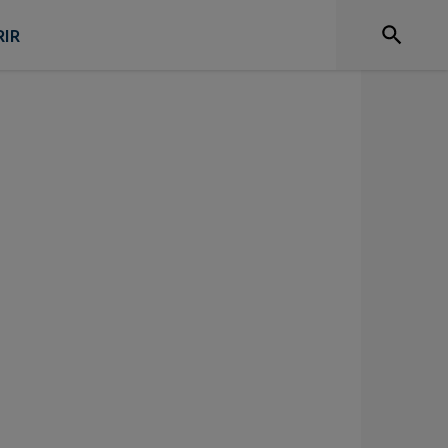
nts
IR
Santé
Signaler