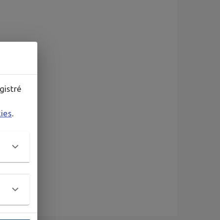
gistré
kies
.